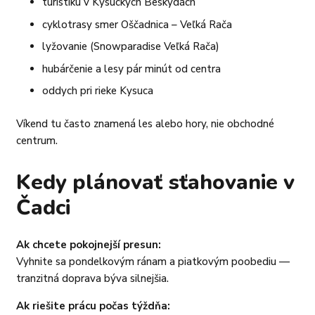
turistiku v Kysuckých Beskydách
cyklotrasy smer Oščadnica – Veľká Rača
lyžovanie (Snowparadise Veľká Rača)
hubárčenie a lesy pár minút od centra
oddych pri rieke Kysuca
Víkend tu často znamená les alebo hory, nie obchodné
centrum.
Kedy plánovať sťahovanie v
Čadci
Ak chcete pokojnejší presun:
Vyhnite sa pondelkovým ránam a piatkovým poobediu —
tranzitná doprava býva silnejšia.
Ak riešite prácu počas týždňa: