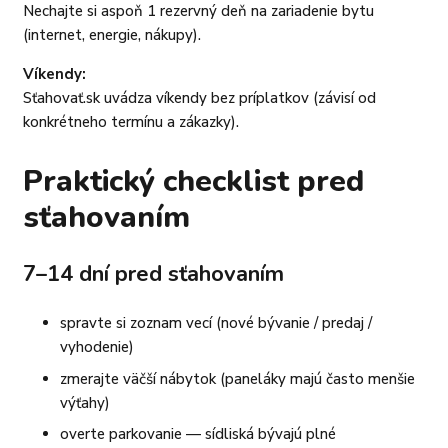
Nechajte si aspoň 1 rezervný deň na zariadenie bytu
(internet, energie, nákupy).
Víkendy:
Sťahovať.sk uvádza víkendy bez príplatkov (závisí od
konkrétneho termínu a zákazky).
Praktický checklist pred
sťahovaním
7–14 dní pred sťahovaním
spravte si zoznam vecí (nové bývanie / predaj /
vyhodenie)
zmerajte väčší nábytok (paneláky majú často menšie
výťahy)
overte parkovanie — sídliská bývajú plné