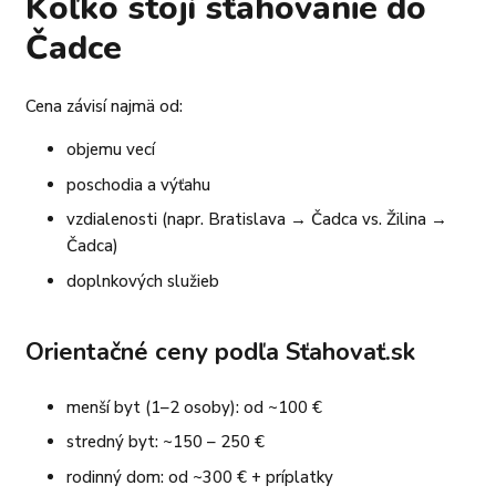
Koľko stojí sťahovanie do
Čadce
Cena závisí najmä od:
objemu vecí
poschodia a výťahu
vzdialenosti (napr. Bratislava → Čadca vs. Žilina →
Čadca)
doplnkových služieb
Orientačné ceny podľa Sťahovať.sk
menší byt (1–2 osoby): od ~100 €
stredný byt: ~150 – 250 €
rodinný dom: od ~300 € + príplatky