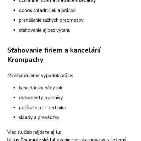
ochranné fólie na matrace a sedačky
odnos chladničiek a práčok
prenášanie ťažkých predmetov
sťahovanie aj bez výťahu
Sťahovanie firiem a kancelárií
Krompachy
Minimalizujeme výpadok práce:
kancelársky nábytok
dokumenty a archívy
počítače a IT technika
sklady a prevádzky
Viac služieb nájdete aj tu:
https://example.sk/stahovanie-spisska-nova-ves
(interný