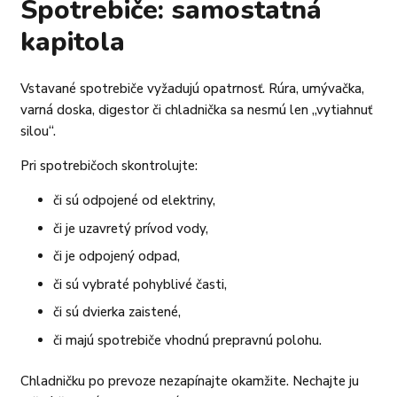
Spotrebiče: samostatná
kapitola
Vstavané spotrebiče vyžadujú opatrnosť. Rúra, umývačka,
varná doska, digestor či chladnička sa nesmú len „vytiahnuť
silou“.
Pri spotrebičoch skontrolujte:
či sú odpojené od elektriny,
či je uzavretý prívod vody,
či je odpojený odpad,
či sú vybraté pohyblivé časti,
či sú dvierka zaistené,
či majú spotrebiče vhodnú prepravnú polohu.
Chladničku po prevoze nezapínajte okamžite. Nechajte ju