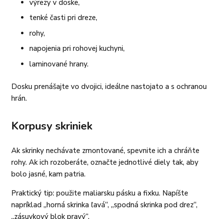
výrezy v doske,
tenké časti pri dreze,
rohy,
napojenia pri rohovej kuchyni,
laminované hrany.
Dosku prenášajte vo dvojici, ideálne nastojato a s ochranou
hrán.
Korpusy skriniek
Ak skrinky nechávate zmontované, spevnite ich a chráňte
rohy. Ak ich rozoberáte, označte jednotlivé diely tak, aby
bolo jasné, kam patria.
Praktický tip: použite maliarsku pásku a fixku. Napíšte
napríklad „horná skrinka ľavá“, „spodná skrinka pod drez“,
„zásuvkový blok pravý“.