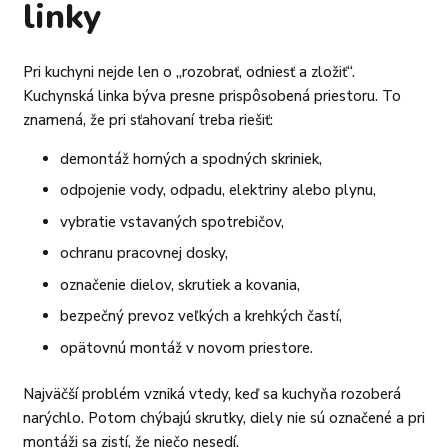
linky
Pri kuchyni nejde len o „rozobrať, odniesť a zložiť“.
Kuchynská linka býva presne prispôsobená priestoru. To
znamená, že pri sťahovaní treba riešiť:
demontáž horných a spodných skriniek,
odpojenie vody, odpadu, elektriny alebo plynu,
vybratie vstavaných spotrebičov,
ochranu pracovnej dosky,
označenie dielov, skrutiek a kovania,
bezpečný prevoz veľkých a krehkých častí,
opätovnú montáž v novom priestore.
Najväčší problém vzniká vtedy, keď sa kuchyňa rozoberá
narýchlo. Potom chýbajú skrutky, diely nie sú označené a pri
montáži sa zistí, že niečo nesedí.