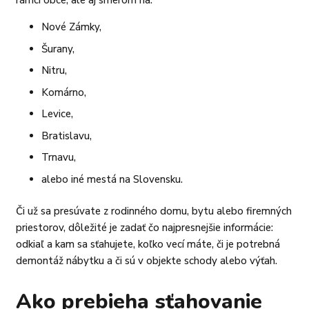
rámci obce, ale aj smerom na:
Nové Zámky,
Šurany,
Nitru,
Komárno,
Levice,
Bratislavu,
Trnavu,
alebo iné mestá na Slovensku.
Či už sa presúvate z rodinného domu, bytu alebo firemných
priestorov, dôležité je zadať čo najpresnejšie informácie:
odkiaľ a kam sa sťahujete, koľko vecí máte, či je potrebná
demontáž nábytku a či sú v objekte schody alebo výťah.
Ako prebieha sťahovanie