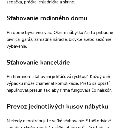
sedačka, práčka, chladnička a skrine.
Sťahovanie rodinného domu
Pri dome býva vecí viac. Okrem nábytku často pribudne
pivnica, garáž, záhradné náradie, bicykle alebo sezónne
vybavenie.
Sťahovanie kancelárie
Pri firemnom sťahovaní je kľúčová rýchlosť. Každý deň
výpadku môže znamenať komplikácie. Preto sa oplatí
naplánovať presun tak, aby firma fungovala čo najskôr.
Prevoz jednotlivých kusov nábytku
Niekedy nepotrebujete veľké sťahovanie. Stačí odviezť
sedačku, skriňu, posteľ, práčku alebo stôl. Aj vtedy je