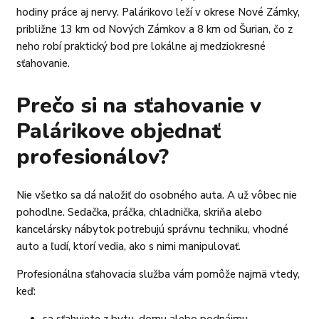
hodiny práce aj nervy. Palárikovo leží v okrese Nové Zámky,
približne 13 km od Nových Zámkov a 8 km od Šurian, čo z
neho robí praktický bod pre lokálne aj medziokresné
sťahovanie.
Prečo si na sťahovanie v
Palárikove objednať
profesionálov?
Nie všetko sa dá naložiť do osobného auta. A už vôbec nie
pohodlne. Sedačka, práčka, chladnička, skriňa alebo
kancelársky nábytok potrebujú správnu techniku, vhodné
auto a ľudí, ktorí vedia, ako s nimi manipulovať.
Profesionálna sťahovacia služba vám pomôže najmä vtedy,
keď:
sa sťahujete z bytu, domu alebo podnájmu,