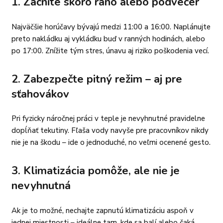
1.
Začnite skoro ráno alebo podvečer
Najväčšie horúčavy bývajú medzi 11:00 a 16:00. Naplánujte
preto nakládku aj vykládku buď v ranných hodinách, alebo
po 17:00. Znížite tým stres, únavu aj riziko poškodenia vecí.
2.
Zabezpečte pitný režim – aj pre
sťahovákov
Pri fyzicky náročnej práci v teple je nevyhnutné pravidelne
dopĺňať tekutiny. Fľaša vody navyše pre pracovníkov nikdy
nie je na škodu – ide o jednoduché, no veľmi ocenené gesto.
3.
Klimatizácia pomôže, ale nie je
nevyhnutná
Ak je to možné, nechajte zapnutú klimatizáciu aspoň v
jednej miestnosti – ideálne tam, kde sa balí alebo čaká.