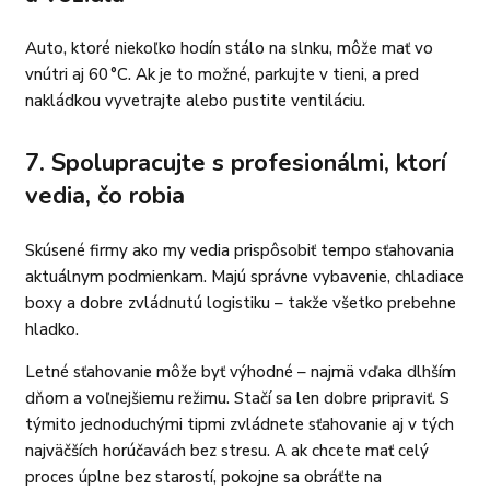
Auto, ktoré niekoľko hodín stálo na slnku, môže mať vo
vnútri aj 60 °C. Ak je to možné, parkujte v tieni, a pred
nakládkou vyvetrajte alebo pustite ventiláciu.
7.
Spolupracujte s profesionálmi, ktorí
vedia, čo robia
Skúsené firmy ako my vedia prispôsobiť tempo sťahovania
aktuálnym podmienkam. Majú správne vybavenie, chladiace
boxy a dobre zvládnutú logistiku – takže všetko prebehne
hladko.
Letné sťahovanie môže byť výhodné – najmä vďaka dlhším
dňom a voľnejšiemu režimu. Stačí sa len dobre pripraviť. S
týmito jednoduchými tipmi zvládnete sťahovanie aj v tých
najväčších horúčavách bez stresu. A ak chcete mať celý
proces úplne bez starostí, pokojne sa obráťte na