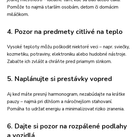
Pomôže to najmä starším osobám, deťom či domácim
miláčikom.
4.
Pozor na predmety citlivé na teplo
Vysoké teploty môžu poškodiť niektoré veci – napr. sviečky,
kozmetiku, potraviny, elektroniku alebo hudobné nástroje.
Zabaľte ich zvlášť a chráňte pred priamym slnkom.
5.
Naplánujte si prestávky vopred
Aj keď máte presný harmonogram, nezabúdajte na krátke
pauzy – najmä pri dlhšom a náročnejšom sťahovaní.
Pomáha to udržať energiu a minimalizovať riziko zranenia.
6.
Dajte si pozor na rozpálené podlahy
a vozidlá