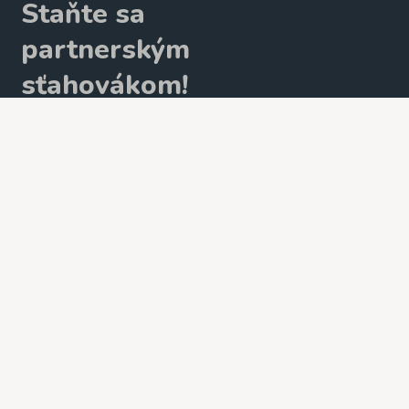
Staňte sa
partnerským
sťahovákom!
Viac tu ›
Potrebujete poradiť?
Vaše dotazy rieši Viliam
+421 952 415 238
info@stahovat.sk
KONTAKTUJTE NÁS