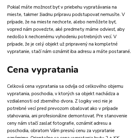
Pokiaľ máte možnosť byť v priebehu vypratávania na
mieste, takmer žiadnu prípravu podstupovať nemusíte. V
prípade, že na mieste nechcete, alebo nemôžete byť,
vopred nám povedzte, aké predmety máme odviesť, aby
nedošlo k nechcenému vyhodeniu potrebných vecí. V
prípade, že je celý objekt už pripravený na kompletné
vypratanie, stačí nám oznámiť iba adresu a máte postarané.
Cena vypratania
Celková cena vypratania sa odvíja od celkového objemu
vypratania, poschodia, v ktorých sa objekt nachádza a
vzdialenosti od zberného dvora. Z logiky veci nie je
potrebné vecí pred prevozom obaľovať ako v prípade
sťahovania, ani profesionálne demontovať. Pre stanovenie
ceny nám stačí zaslať fotografie, oznámiť adresu a
poschodia, obratom Vám presnú cenu za vypratanie
oznámime. Orientačne sa cena vypratania bytu 2 + KK