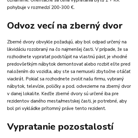
pohybuje v rozmedzí 200-300 €.
Odvoz vecí na zberný dvor
Zberné dvory obvykle požadujú, aby bol odpad určený na
likvidáciu rozobraný na čo najmenšej časti. V prípade, že sa
rozhodnete vypratať podstúpiť na vlastnú päsť, je vhodné
predovšetkým nábytok demontovať alebo rozbiť ešte pred
naložením do vozidla, aby ste sa nemuseli zbytočne otáčať
viackrát. Pokiaľ sa rozhodnete zvoliť našu firmu, vybraný
nábytok, televízie, poličky a pod. odvezieme na zberný dvor
v danej lokalite. Keďže zberné dvory sú určené iba pre
rezidentov daného mesta/mestskej časti, je potrebné, aby
bol pri vykládke prítomný práve tento rezident.
Vypratanie pozostalostí