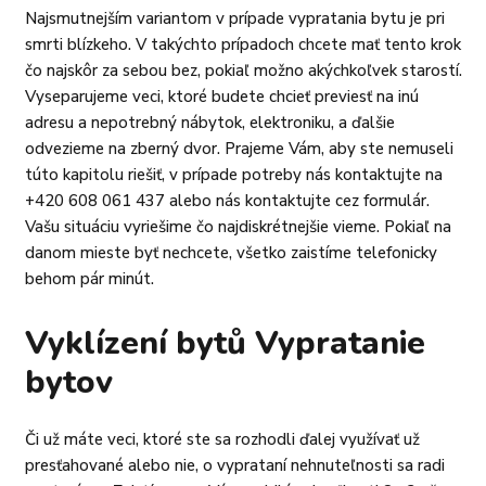
Najsmutnejším variantom v prípade vypratania bytu je pri
smrti blízkeho. V takýchto prípadoch chcete mať tento krok
čo najskôr za sebou bez, pokiaľ možno akýchkoľvek starostí.
Vyseparujeme veci, ktoré budete chcieť previesť na inú
adresu a nepotrebný nábytok, elektroniku, a ďalšie
odvezieme na zberný dvor. Prajeme Vám, aby ste nemuseli
túto kapitolu riešiť, v prípade potreby nás kontaktujte na
+420 608 061 437 alebo nás kontaktujte cez formulár.
Vašu situáciu vyriešime čo najdiskrétnejšie vieme. Pokiaľ na
danom mieste byť nechcete, všetko zaistíme telefonicky
behom pár minút.
Vyklízení bytů Vypratanie
bytov
Či už máte veci, ktoré ste sa rozhodli ďalej využívať už
presťahované alebo nie, o vyprataní nehnuteľnosti sa radi