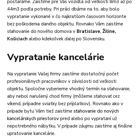
postaráme. Zaistíme pre Vás vozidlá od veľkosti 8m3 až po
44m3 podľa potreby. Pri práci dbáme na to, aby bolo
vypratanie vykonané v čo najkratšom časovom horizonte
bez poškodenia daného objektu. Rovnako Vám zaistíme
sťahovanie do nového domova v
Bratislave
,
Žiline,
Košiciach
alebo kdekoľvek ďalej po Slovensku.
Vypratanie kancelárie
Na vypratanie Vašej firmy zaistíme dostatočný počet
profesionálnych pracovníkov v závislosti od veľkosti
objektu. Spoločne vyberieme vhodný termín na sťahovanie,
aby nebol narušený chod firmy (môžeme sťahovať cez
víkend, prípadne sviatky bez príplatkov). Rovnako ako v
prípade bytu Vám tiež zaistíme
sťahovanie do nových
kancelárskych priestorov
pred alebo po vyprataní už
nepotrebného nábytku. V prípade záujmu zaistíme aj finálne
upratovanie kancelárie.